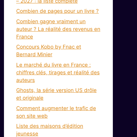
– 2027 : la liste complète
Combien de pages pour un livre ?
Combien gagne vraiment un
auteur ? La réalité des revenus en
France
Concours Kobo by Fnac et
Bernard Minier
Le marché du livre en France :
chiffres clés, tirages et réalité des
auteurs
Ghosts, la série version US drôle
et originale
Comment augmenter le trafic de
son site web
Liste des maisons d’édition
jeunesse