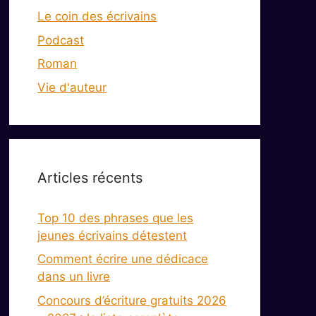
Le coin des écrivains
Podcast
Roman
Vie d'auteur
Articles récents
Top 10 des phrases que les
jeunes écrivains détestent
Comment écrire une dédicace
dans un livre
Concours d’écriture gratuits 2026