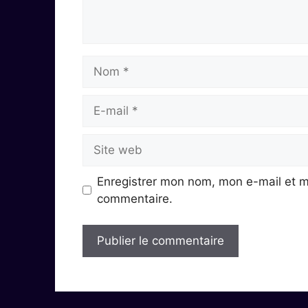
Nom
E-
mail
Site
web
Enregistrer mon nom, mon e-mail et m
commentaire.