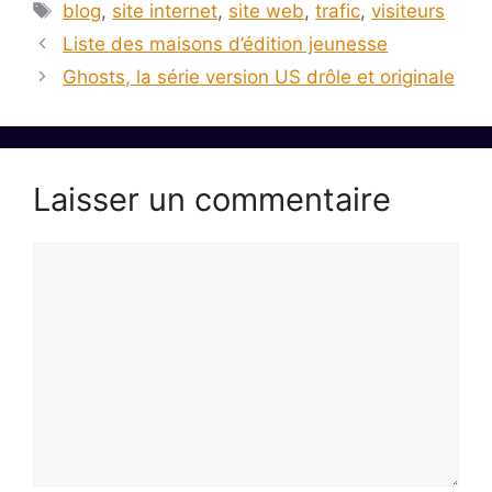
Étiquettes
blog
,
site internet
,
site web
,
trafic
,
visiteurs
Liste des maisons d’édition jeunesse
Ghosts, la série version US drôle et originale
Laisser un commentaire
Commentaire