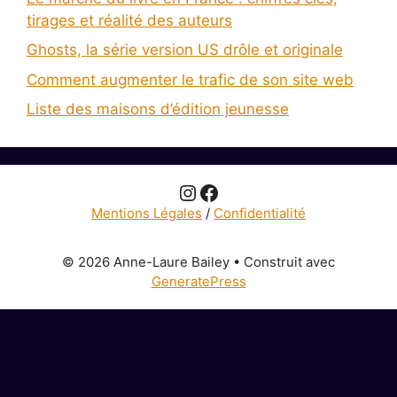
tirages et réalité des auteurs
Ghosts, la série version US drôle et originale
Comment augmenter le trafic de son site web
Liste des maisons d’édition jeunesse
Instagram
Facebook
Mentions Légales
/
Confidentialité
© 2026 Anne-Laure Bailey
• Construit avec
GeneratePress