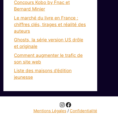
Concours Kobo by Fnac et
Bernard Minier
Le marché du livre en France :
chiffres clés, tirages et réalité des
auteurs
Ghosts, la série version US drôle
et originale
Comment augmenter le trafic de
son site web
Liste des maisons d’édition
jeunesse
Instagram
Facebook
Mentions Légales
/
Confidentialité