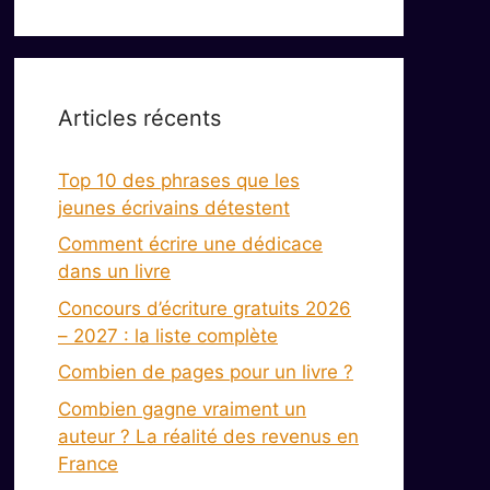
Articles récents
Top 10 des phrases que les
jeunes écrivains détestent
Comment écrire une dédicace
dans un livre
Concours d’écriture gratuits 2026
– 2027 : la liste complète
Combien de pages pour un livre ?
Combien gagne vraiment un
auteur ? La réalité des revenus en
France