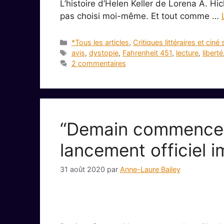
L’histoire d’Helen Keller de Lorena A. Hicko
pas choisi moi-même. Et tout comme …
Catégories
*Tous les articles
,
Critiques littéraires et ciné 
Étiquettes
avis
,
dystopie
,
Fahrenheit 451
,
lecture
,
liberté
2 commentaires
“Demain commence u
lancement officiel 
31 août 2020
par
Anne-Laure Bailey