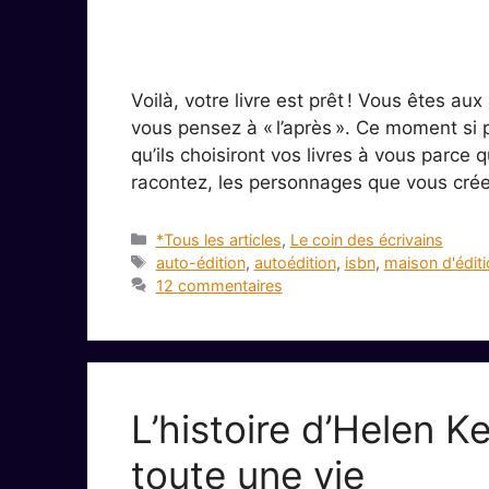
Voilà, votre livre est prêt ! Vous êtes 
vous pensez à « l’après ». Ce moment si 
qu’ils choisiront vos livres à vous parce q
racontez, les personnages que vous crée
Catégories
*Tous les articles
,
Le coin des écrivains
Étiquettes
auto-édition
,
autoédition
,
isbn
,
maison d'éditi
12 commentaires
L’histoire d’Helen Ke
toute une vie