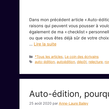
Dans mon précédent article « Auto-édition
raisons qui peuvent vous pousser à vouloi
également de ma « checklist » personnell
ou que vous êtes déjà sûr de votre choix 
…
Lire la suite
Catégories
*Tous les articles
,
Le coin des écrivains
Étiquettes
auto-édition
,
autoédition
,
dépôt
,
relecture
,
ro
Auto-édition, pourqu
25 août 2020
par
Anne-Laure Bailey