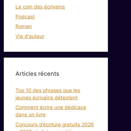
Le coin des écrivains
Podcast
Roman
Vie d'auteur
Articles récents
Top 10 des phrases que les
jeunes écrivains détestent
Comment écrire une dédicace
dans un livre
Concours d’écriture gratuits 2026