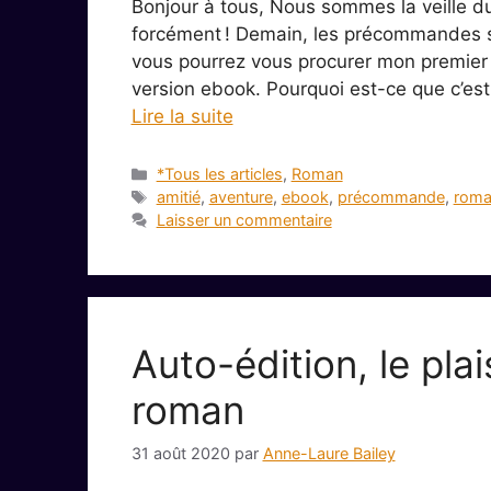
Bonjour à tous, Nous sommes la veille d
forcément ! Demain, les précommandes ser
vous pourrez vous procurer mon premier
version ebook. Pourquoi est-ce que c’es
Lire la suite
Catégories
*Tous les articles
,
Roman
Étiquettes
amitié
,
aventure
,
ebook
,
précommande
,
roma
Laisser un commentaire
Auto-édition, le pla
roman
31 août 2020
par
Anne-Laure Bailey