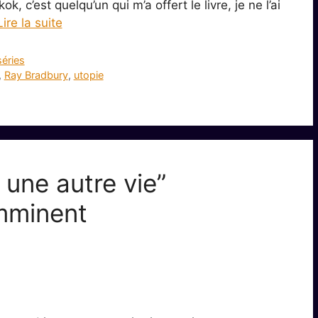
k, c’est quelqu’un qui m’a offert le livre, je ne l’ai
Lire la suite
séries
,
Ray Bradbury
,
utopie
ne autre vie”
imminent