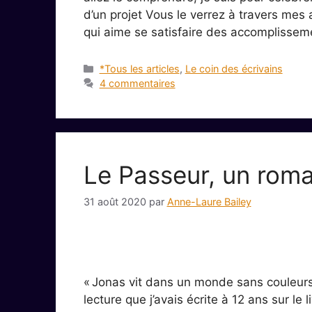
d’un projet Vous le verrez à travers mes a
qui aime se satisfaire des accomplissem
Catégories
*Tous les articles
,
Le coin des écrivains
4 commentaires
Le Passeur, un roma
31 août 2020
par
Anne-Laure Bailey
« Jonas vit dans un monde sans couleur
lecture que j’avais écrite à 12 ans sur l