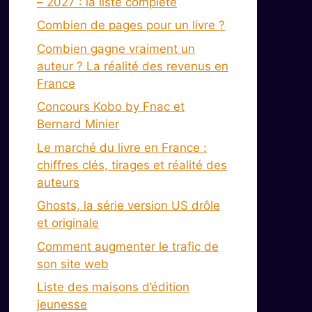
– 2027 : la liste complète
Combien de pages pour un livre ?
Combien gagne vraiment un
auteur ? La réalité des revenus en
France
Concours Kobo by Fnac et
Bernard Minier
Le marché du livre en France :
chiffres clés, tirages et réalité des
auteurs
Ghosts, la série version US drôle
et originale
Comment augmenter le trafic de
son site web
Liste des maisons d’édition
jeunesse