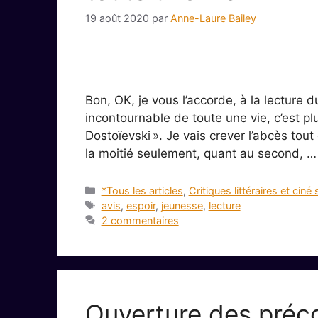
19 août 2020
par
Anne-Laure Bailey
Bon, OK, je vous l’accorde, à la lecture d
incontournable de toute une vie, c’est 
Dostoïevski ». Je vais crever l’abcès tout 
la moitié seulement, quant au second, 
Catégories
*Tous les articles
,
Critiques littéraires et ciné 
Étiquettes
avis
,
espoir
,
jeunesse
,
lecture
2 commentaires
Ouverture des pré