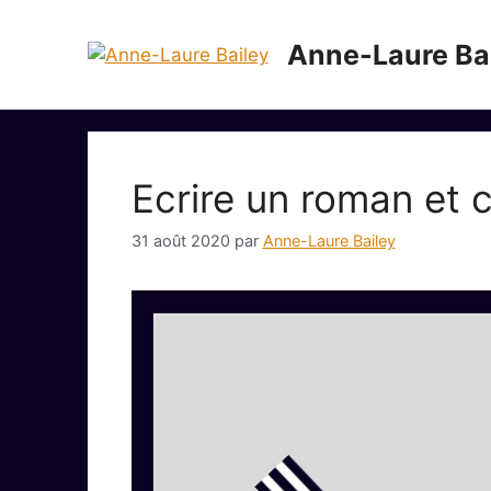
Aller
au
Anne-Laure Ba
contenu
Ecrire un roman et 
31 août 2020
par
Anne-Laure Bailey