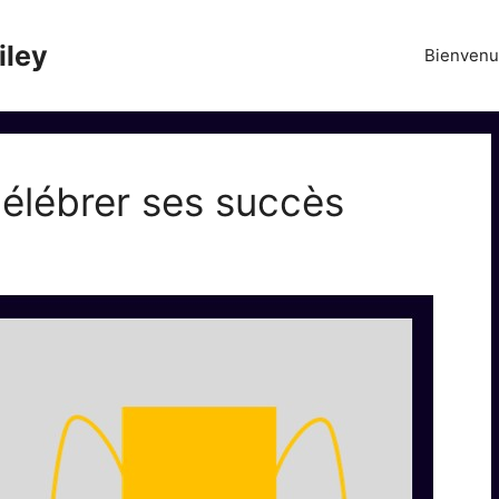
iley
Bienven
célébrer ses succès