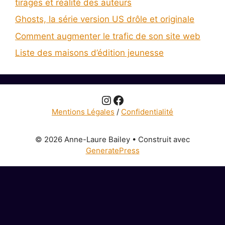
tirages et réalité des auteurs
Ghosts, la série version US drôle et originale
Comment augmenter le trafic de son site web
Liste des maisons d’édition jeunesse
Instagram
Facebook
Mentions Légales
/
Confidentialité
© 2026 Anne-Laure Bailey
• Construit avec
GeneratePress